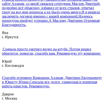
сайте Аллиам, со мной связался сотрудник Маслов Дмитрий,
подробно всё объяснил, избавил от всех страхов, отвечал
сразу на все мои вопросы а их было очень много.И я решила
заключить договор именно с вашей компанией.Надеюсь
процедура пройдет успешно.А Маслову Дмитрию Огромная
Благодарность.
Яна
г. Иркутск
Сначала просто смотрел видео на ютубе. Потом решил
обратится, помогли, спасибо вам. Рекомендую эту компанию
Юрий
г. Кисловодск
Спасибо огромное Компании Аллиам, Дмитрию Евгеньевичу
и Юристу Юлии.Списали все долги, грамотная и понятная
работа юристов. Рекомендую.
Даврон
г. Москва