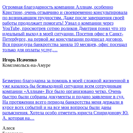
Огромная благодарность компании Аллиам, особенно
Кристине, очень отзывчиво и своевременно консультировала
по возникавшим трудностям. Даже после завершения своей
работы продолжает помогать! Узнал о компании через
YouTube, просмотрев сотню роликов Дмитрия понял что это
идеальный выход в моей ситуации. Посетив офис в Санкт-
Петербурге, на первой же консультации подписал договор.
Вся процедура банкротства заняла 10 месяцев, офис посещал
только для оплаты услуг,…
Игорь Исаченко
Комсомольск-на-Амурe
Безмерно благодарна за помощь в моей сложной жизненной в
уже казалось бы безвыходной ситуации всем сотрудникам
компании «Аллиам» Все было организовано четко. Очень
быстро были собраны документы и подано заявление в суд.
На протяжении всего периода банкротства меня держали в
курсе всех событий и на все мои вопросы были даны
разъяснения. Хотела особо отметить юриста Спиридонову Ю.
А. которая на…
Алеся