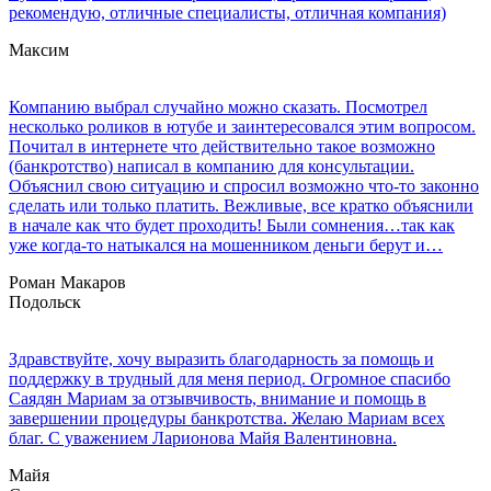
рекомендую, отличные специалисты, отличная компания)
Максим
Компанию выбрал случайно можно сказать. Посмотрел
несколько роликов в ютубе и заинтересовался этим вопросом.
Почитал в интернете что действительно такое возможно
(банкротство) написал в компанию для консультации.
Объяснил свою ситуацию и спросил возможно что-то законно
сделать или только платить. Вежливые, все кратко объяснили
в начале как что будет проходить! Были сомнения…так как
уже когда-то натыкался на мошенником деньги берут и…
Роман Макаров
Подольск
Здравствуйте, хочу выразить благодарность за помощь и
поддержку в трудный для меня период. Огромное спасибо
Саядян Мариам за отзывчивость, внимание и помощь в
завершении процедуры банкротства. Желаю Мариам всех
благ. С уважением Ларионова Майя Валентиновна.
Майя