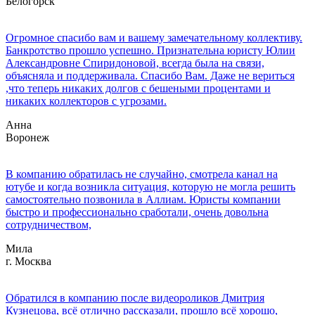
Белогорск
Огромное спасибо вам и вашему замечательному коллективу.
Банкротство прошло успешно. Признательна юристу Юлии
Александровне Спиридоновой, всегда была на связи,
объясняла и поддерживала. Спасибо Вам. Даже не вериться
,что теперь никаких долгов с бешеными процентами и
никаких коллекторов с угрозами.
Анна
Воронеж
В компанию обратилась не случайно, смотрела канал на
ютубе и когда возникла ситуация, которую не могла решить
самостоятельно позвонила в Аллиам. Юристы компании
быстро и профессионально сработали, очень довольна
сотрудничеством,
Мила
г. Москва
Обратился в компанию после видеороликов Дмитрия
Кузнецова, всё отлично рассказали, прошло всё хорошо,