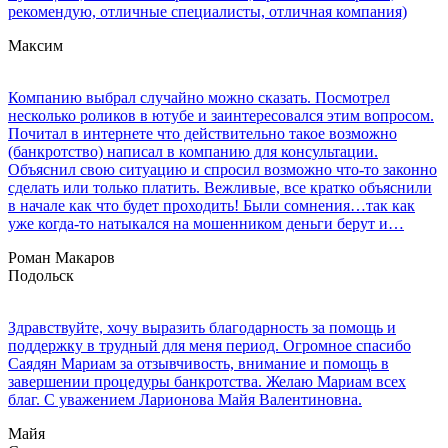
рекомендую, отличные специалисты, отличная компания)
Максим
Компанию выбрал случайно можно сказать. Посмотрел
несколько роликов в ютубе и заинтересовался этим вопросом.
Почитал в интернете что действительно такое возможно
(банкротство) написал в компанию для консультации.
Объяснил свою ситуацию и спросил возможно что-то законно
сделать или только платить. Вежливые, все кратко объяснили
в начале как что будет проходить! Были сомнения…так как
уже когда-то натыкался на мошенником деньги берут и…
Роман Макаров
Подольск
Здравствуйте, хочу выразить благодарность за помощь и
поддержку в трудный для меня период. Огромное спасибо
Саядян Мариам за отзывчивость, внимание и помощь в
завершении процедуры банкротства. Желаю Мариам всех
благ. С уважением Ларионова Майя Валентиновна.
Майя