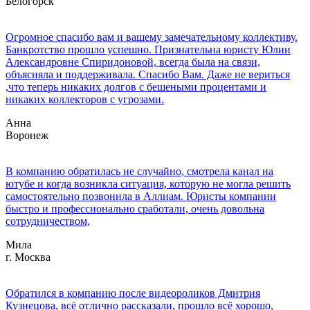
Белогорск
Огромное спасибо вам и вашему замечательному коллективу.
Банкротство прошло успешно. Признательна юристу Юлии
Александровне Спиридоновой, всегда была на связи,
объясняла и поддерживала. Спасибо Вам. Даже не вериться
,что теперь никаких долгов с бешеными процентами и
никаких коллекторов с угрозами.
Анна
Воронеж
В компанию обратилась не случайно, смотрела канал на
ютубе и когда возникла ситуация, которую не могла решить
самостоятельно позвонила в Аллиам. Юристы компании
быстро и профессионально сработали, очень довольна
сотрудничеством,
Мила
г. Москва
Обратился в компанию после видеороликов Дмитрия
Кузнецова, всё отлично рассказали, прошло всё хорошо,