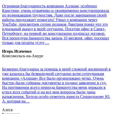
Огромная благодарность компании Аллиам, особенно
Кристине, очень отзывчиво и своевременно консультировала
по возникавшим трудностям. Даже после завершения своей
работы продолжает помогать! Узнал о компании через
YouTube, просмотрев сотню роликов Дмитрия понял что это
идеальный выход в моей ситуации. Посетив офис в Санкт-
Петербурге, на первой же консультации подписал договор.
Вся процедура банкротства заняла 10 месяцев, офис посещал
только для оплаты услуг,…
Игорь Исаченко
Комсомольск-на-Амурe
Безмерно благодарна за помощь в моей сложной жизненной в
уже казалось бы безвыходной ситуации всем сотрудникам
компании «Аллиам» Все было организовано четко. Очень
быстро были собраны документы и подано заявление в суд.
На протяжении всего периода банкротства меня держали в
курсе всех событий и на все мои вопросы были даны
разъяснения. Хотела особо отметить юриста Спиридонову Ю.
А. которая на…
Алеся