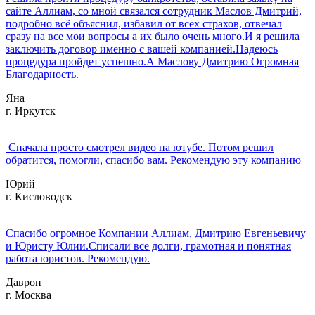
сайте Аллиам, со мной связался сотрудник Маслов Дмитрий,
подробно всё объяснил, избавил от всех страхов, отвечал
сразу на все мои вопросы а их было очень много.И я решила
заключить договор именно с вашей компанией.Надеюсь
процедура пройдет успешно.А Маслову Дмитрию Огромная
Благодарность.
Яна
г. Иркутск
Сначала просто смотрел видео на ютубе. Потом решил
обратится, помогли, спасибо вам. Рекомендую эту компанию
Юрий
г. Кисловодск
Спасибо огромное Компании Аллиам, Дмитрию Евгеньевичу
и Юристу Юлии.Списали все долги, грамотная и понятная
работа юристов. Рекомендую.
Даврон
г. Москва