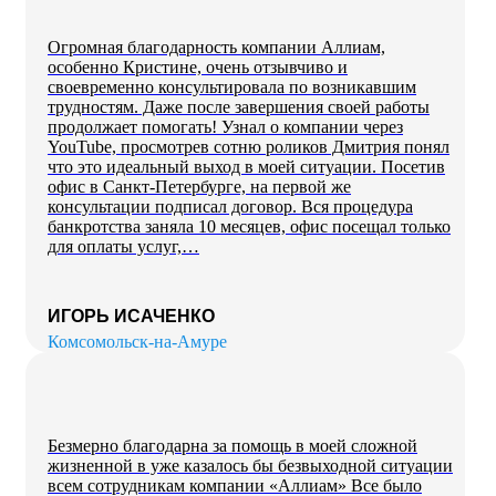
Огромная благодарность компании Аллиам,
особенно Кристине, очень отзывчиво и
своевременно консультировала по возникавшим
трудностям. Даже после завершения своей работы
продолжает помогать! Узнал о компании через
YouTube, просмотрев сотню роликов Дмитрия понял
что это идеальный выход в моей ситуации. Посетив
офис в Санкт-Петербурге, на первой же
консультации подписал договор. Вся процедура
банкротства заняла 10 месяцев, офис посещал только
для оплаты услуг,…
ИГОРЬ ИСАЧЕНКО
Комсомольск-на-Амурe
Безмерно благодарна за помощь в моей сложной
жизненной в уже казалось бы безвыходной ситуации
всем сотрудникам компании «Аллиам» Все было